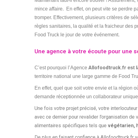
Maintenant faut-il encore trouver ! Assurément,
mince affaire. En effet, on peut vite se perdre 
tromper. Effectivement, plusieurs critères de sé
règles sanitaires, la qualité et la fraicheur des 
Food Truck le jour de votre événement.
Une agence à votre écoute pour une so
Allofoodtruck.fr
C’est pourquoi l’Agence
est 
territoire national une large gamme de Food Tru
En effet, quel que soit votre envie et la région
demande réceptionnée un collaborateur unique vo
Une fois votre projet précisé, votre interlocuteu
avec ce dernier pour revalider l’organisation d
alimentaires spécifiques tels que
végétarien, h
De plus en faisant confiance à Allofoodtruck.fr 