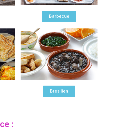
Barbecue
Bresilien
nce :