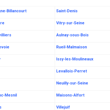
ne-Billancourt
Saint-Denis
rre
Vitry-sur-Seine
illiers
Aulnay-sous-Bois
evoie
Rueil-Malmaison
y
Issy-les-Moulineaux
Levallois-Perret
Neuilly-sur-Seine
nc-Mesnil
Maisons-Alfort
s
Villejuif