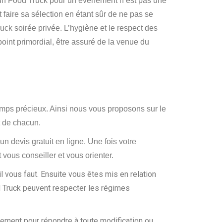
er un Food Truck pour un événement n’est pas une
 faire sa sélection en étant sûr de ne pas se
ruck soirée privée. L’hygiène et le respect des
e point primordial, être assuré de la venue du
emps précieux. Ainsi nous vous proposons sur le
et de chacun.
n devis gratuit en ligne. Une fois votre
vous conseiller et vous orienter.
il vous faut. Ensuite vous êtes mis en relation
d Truck peuvent respecter les régimes
énement pour répondre à toute modification ou