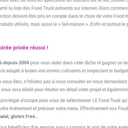
 vous avez dû vous en apercevoir en fouinant sur le net, trouv
parmi la liste des Food Truck présents sur internet. Alors comment
lection doivent être pris en compte dans le choix de votre Food t
produits utilisés, mais aussi le « fait-maison ». Enfin et surtout l
irée privée réussi !
là depuis 2004
pour vous aider dans cette tâche et gagner un t
ck adapté à toutes vos envies culinaires et respectant le budg
 où vous êtes, n’hésitez pas à nous consulter en nous demandant u
us sera dédié pour étudier en détail votre projet et également 
r privilégié s’occupe pour vous de sélectionner LE Food Truck qu’
e votre événement et préciser votre menu. Effectivement nos Foo
alal, gluten free…
vous bénéficiez d’un service suivi y compris le soir de votre év