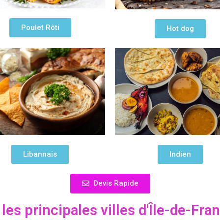
Poulet Rôti
Hot dog
Indien
Libannais
Devis Rapide
es principales villes d'Île-de-Fra