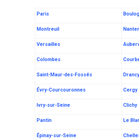
Paris
Boulog
Montreuil
Nante
Versailles
Auberv
Colombes
Courb
Saint-Maur-des-Fossés
Dranc
Évry-Courcouronnes
Cergy
Ivry-sur-Seine
Clichy
Pantin
Le Bla
Épinay-sur-Seine
Chelle