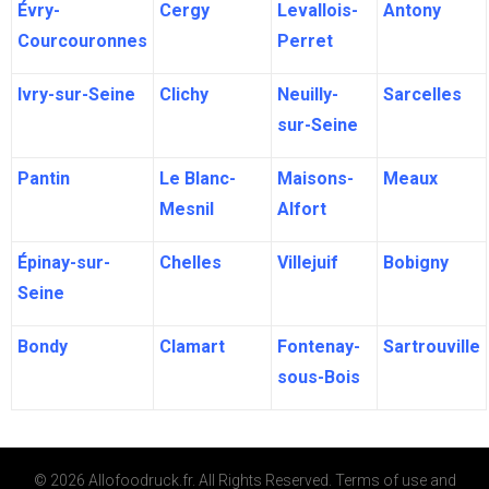
Évry-
Cergy
Levallois-
Antony
Courcouronnes
Perret
Ivry-sur-Seine
Clichy
Neuilly-
Sarcelles
sur-Seine
Pantin
Le Blanc-
Maisons-
Meaux
Mesnil
Alfort
Épinay-sur-
Chelles
Villejuif
Bobigny
Seine
Bondy
Clamart
Fontenay-
Sartrouville
sous-Bois
© 2026 Allofoodruck.fr. All Rights Reserved.
Terms of use
and