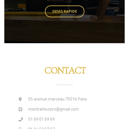
DEVIS RAPIDE
CONTACT
55 avenue marceau 75016 Paris
montraiteurpro@gmail.com
01 69 01 69 69