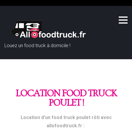
Louez un food truck à domicile !
LOCATION FOOD TRUCK
POULET !
Location d’un food truck poulet rôti avec
allofoodtruck.fr :