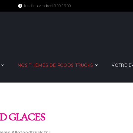
lundi au vendredi 9:00-19:00
NOS THÈMES DE FOODS TRUCKS
VOTRE 
D GLACES
avec Allofoodtruck.fr !