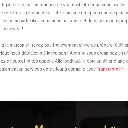
istique du repas : en fonction de vos souhaits, nous vous chal
os recettes au thème de la fête, pour une réception encore plus 
lieu bien particulier, nous nous adaptons et déplaçons pour prépa
s convives !
 à la maison et n’avez pas franchement envie de préparer à dîne
ous nous déplaçons à la maison ! Alors si vous organisez un dîn
sez à nous et faites appel a Allofoodtruck.fr pour un dîner digne
alement un services de traiteur à domicile avec
Traiteurpro.Fr