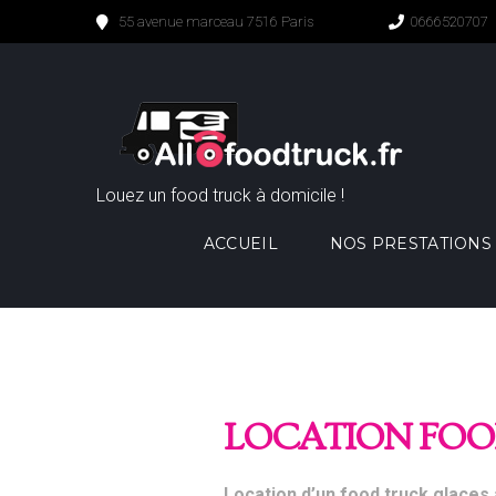
55 avenue marceau 7516 Paris
0666520707
Louez un food truck à domicile !
ACCUEIL
NOS PRESTATIONS
LOCATION FOO
Location d’un food truck glaces 