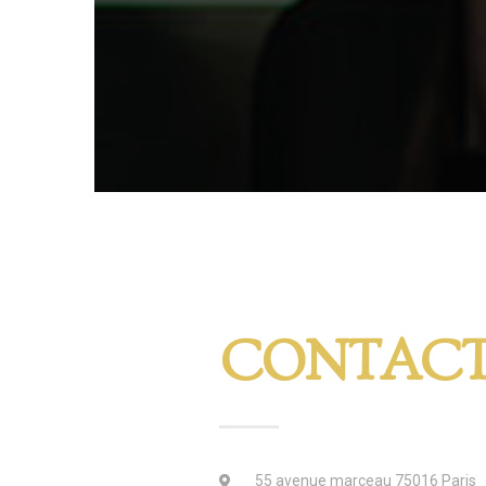
CONTAC
55 avenue marceau 75016 Paris