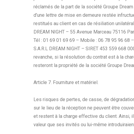
réclamés de la part de la société Groupe Dream N
d’une lettre de mise en demeure restée infruct
restitués au client en cas de résiliation unilaté
DREAM NIGHT – 55 Avenue Marceau 75116 Par
Tél : 01 69 01 69 69 – Mobile : 06 78 95 96 68 
S.A.R.L DREAM NIGHT – SIRET 453 559 668 0
revanche, si la résolution du contrat est à la ch
resteront la propriété de la société Groupe Drea
Article 7. Fourniture et matériel.
Les risques de pertes, de casse, de dégradation
sur le lieu de la réception ne peuvent être couv
et restent à la charge effective du client. Ainsi, 
valeur que ses invités ou lui-même introduiraient 