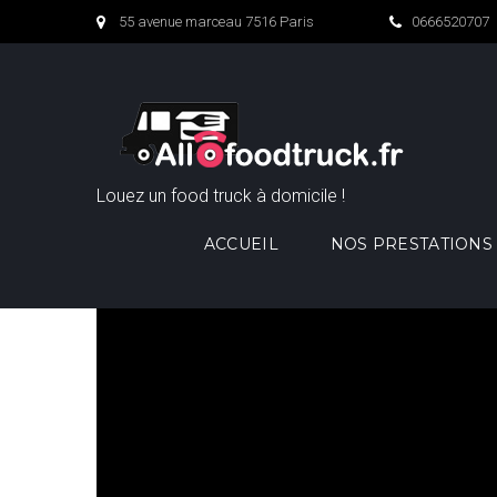
Skip
55 avenue marceau 7516 Paris
0666520707
to
content
Louez un food truck à domicile !
ACCUEIL
NOS PRESTATIONS
Catégorie :
Events
Videos